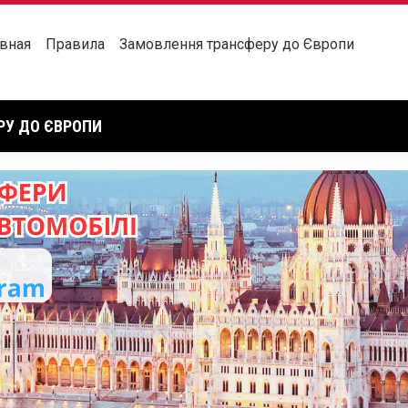
ГЛАВНАЯ
ПРАВИЛА
авная
Правила
Замовлення трансферу до Європи
РУ ДО ЄВРОПИ