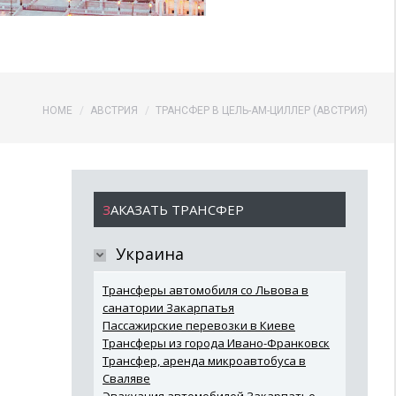
You are here:
HOME
АВСТРИЯ
ТРАНСФЕР В ЦЕЛЬ-АМ-ЦИЛЛЕР (АВСТРИЯ)
ЗАКАЗАТЬ ТРАНСФЕР
Украина
Трансферы автомобиля со Львова в
санатории Закарпатья
Пассажирские перевозки в Киеве
Трансферы из города Ивано-Франковск
Трансфер, аренда микроавтобуса в
Сваляве