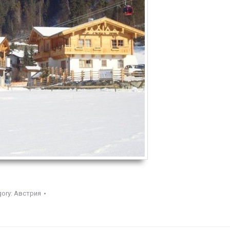
gory:
Австрия